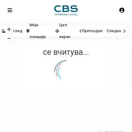
Моја
Цел
Преглед
Претходно
Следно
локација
екран
се вчитува...