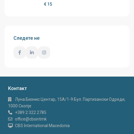
€ 15
Следете не
Контакт
Луна Бизнис Центар, 15A/1-9 Бул. Партизански Одреди,
1000 Скопје
+389 2 322 2785
office@cbsintmk
CBS International Macedonia