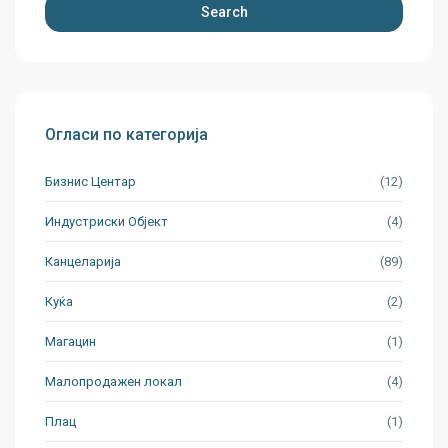
Search
Огласи по категорија
Бизнис Центар
(12)
Индустриски Oбјект
(4)
Канцеларија
(89)
Куќа
(2)
Магацин
(1)
Малопродажен локал
(4)
Плац
(1)