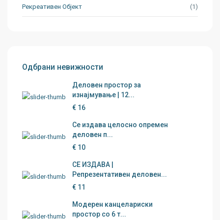
Рекреативен Објект
(1)
Одбрани невижности
Деловен простор за
изнајмување | 12...
€ 16
Се издава целосно опремен
деловен п...
€ 10
СЕ ИЗДАВА |
Репрезентативен деловен...
€ 11
Модерен канцелариски
простор со 6 т...