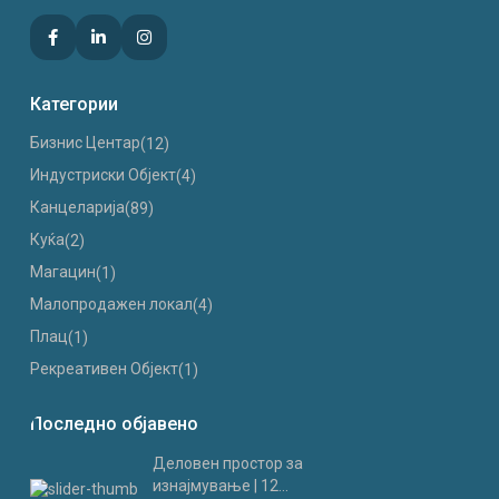
Категории
Бизнис Центар
(12)
Индустриски Oбјект
(4)
Канцеларија
(89)
Куќа
(2)
Магацин
(1)
Малопродажен локал
(4)
Плац
(1)
Рекреативен Објект
(1)
Последно објавено
Деловен простор за
изнајмување | 12...