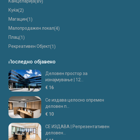
Канцеларија
(89)
Куќа
(2)
Магацин
(1)
Малопродажен локал
(4)
Плац
(1)
Рекреативен Објект
(1)
Последно објавено
Деловен простор за
изнајмување | 12...
€ 16
Се издава целосно опремен
деловен п...
€ 10
СЕ ИЗДАВА | Репрезентативен
деловен...