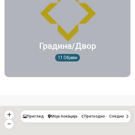
Градина/Двор
11 Објави
Преглед
Моја локација
Претходно
Следно