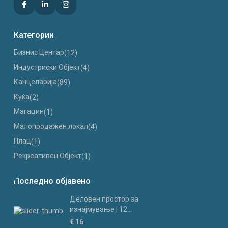
Категории
Бизнис Центар
(12)
Индустриски Oбјект
(4)
Канцеларија
(89)
Куќа
(2)
Магацин
(1)
Малопродажен локал
(4)
Плац
(1)
Рекреативен Објект
(1)
Последно објавено
Деловен простор за
изнајмување | 12...
€ 16