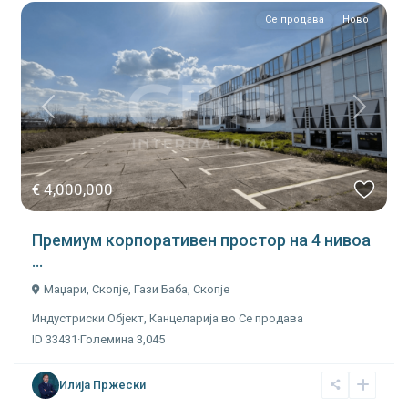
Се продава
Ново
Previous
Next
€ 4,000,000
Премиум корпоративен простор на 4 нивоа
...
Маџари, Скопје,
Гази Баба
,
Скопје
Индустриски Oбјект
,
Канцеларија
во
Се продава
ID
33431
·
Големина
3,045
Илија Пржески