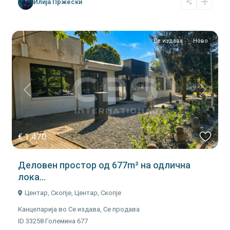
Илија Пржески
Се издава
Ново
Previous
Next
€ 1,470
Деловен простор од 677m² на одлична
лока...
Центар, Скопје,
Центар
,
Скопје
Канцеларија
во
Се издава
,
Се продава
ID
33258
·
Големина
677