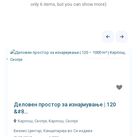
only 6 items, but you can show more)
Се издава
Ново
Истакнати
Previous
Next
€ 16
Деловен простор за изнајмување | 120
&#8...
Карпош, Скопје,
Карпош
,
Скопје
Бизнис Центар
,
Канцеларија
во
Се издава