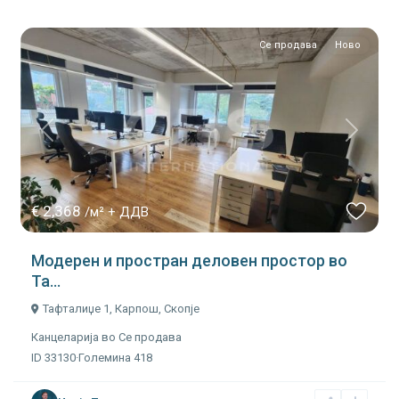
Се продава
Ново
Previous
Next
€ 2,368
/м² + ДДВ
Модерен и простран деловен простор во
Та...
Тафталиџе 1,
Карпош
,
Скопје
Канцеларија
во
Се продава
ID
33130
·
Големина
418