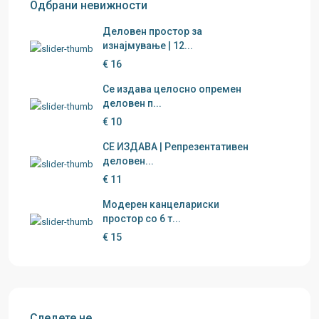
Одбрани невижности
Деловен простор за
изнајмување | 12...
€ 16
Се издава целосно опремен
деловен п...
€ 10
СЕ ИЗДАВА | Репрезентативен
деловен...
€ 11
Модерен канцелариски
простор со 6 т...
€ 15
Следете не