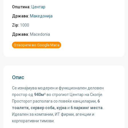
Општина:
Центар
Држава:
Македонија
Zip:
1000
Држава:
Macedonia
Отворете во Google Мапа
Опис
Се изнајмува модерен и функционален деловен
простор од
940м²
во строгиот Центар на Скопје.
Просторот располага со повеќе канцеларии,
6
тоалети, сервер соба, кујна
и
6 паркинг места
.
Идеален за компании, ИТ фирми, агенции и
корпоративни тимови.