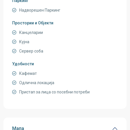
Паркинг
Надворешен Паркинг
Простории и Објекти
Канцеларии
Кујна
Сервер соба
Удобности
Кафемат
Одлична локација
Пристап за лица со посебни потреби
Мапа