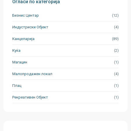
Огласи по категорија
Бизнис Центар
(12)
Индустриски Oбјект
(4)
Канцеларија
(89)
Куќа
(2)
Магацин
(1)
Малопродажен локал
(4)
Плац
(1)
Рекреативен Објект
(1)