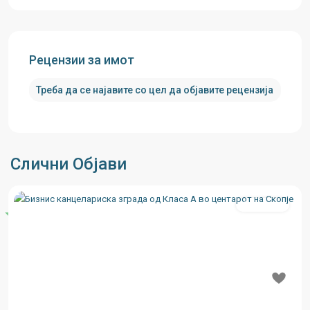
Рецензии за имот
Треба да
се најавите
со цел да објавите рецензија
Слични Објави
Се издава
Истакнати
Previous
Next