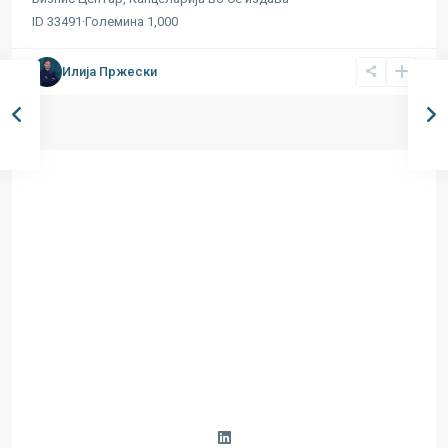
ID
33491
·
Големина
1,000
Илија Пржески