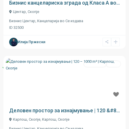
Бизнис канцелариска зграда од Класа А во...
Центар
,
Скопје
Бизнис Центар
,
Канцеларија
во
Се издава
ID
32500
Илија Пржески
Се издава
Ново
Истакнати
Previous
Next
€ 16
Деловен простор за изнајмување | 120 &#8...
Карпош, Скопје,
Карпош
,
Скопје
Бизнис Центар
,
Канцеларија
во
Се издава