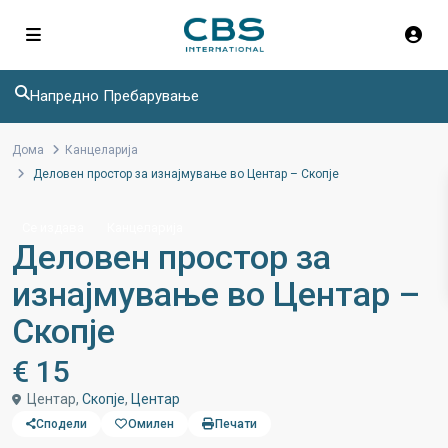
Напредно Пребарување
Дома
Канцеларија
Деловен простор за изнајмување во Центар – Скопје
Се издава
Канцеларија
Деловен простор за
изнајмување во Центар –
Скопје
€ 15
Центар,
Скопје
,
Центар
Сподели
Омилен
Печати