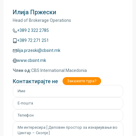
Илија Пржески
Head of Brokerage Operations
+389 2 322 2785
+389 72 271 251
ilija.przeski@cbsint.mk
www.cbsint.mk
Член од:
CBS International Macedonia
Контактирајте не
Закажете тура?