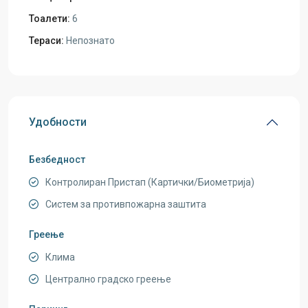
Тоалети:
6
Тераси:
Непознато
Удобности
Безбедност
Контролиран Пристап (Картички/Биометрија)
Систем за противпожарна заштита
Греење
Клима
Централно градско греење