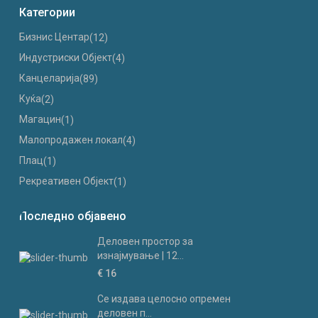
Категории
Бизнис Центар
(12)
Индустриски Oбјект
(4)
Канцеларија
(89)
Куќа
(2)
Магацин
(1)
Малопродажен локал
(4)
Плац
(1)
Рекреативен Објект
(1)
Последно објавено
Деловен простор за
изнајмување | 12...
€ 16
Се издава целосно опремен
деловен п...