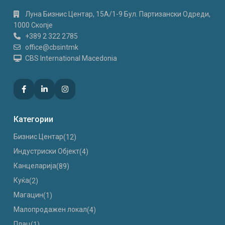
Луна Бизнис Центар, 15A/1-9 Бул. Партизански Одреди,
1000 Скопје
+389 2 322 2785
office@cbsintmk
CBS International Macedonia
Категории
Бизнис Центар
(12)
Индустриски Oбјект
(4)
Канцеларија
(89)
Куќа
(2)
Магацин
(1)
Малопродажен локал
(4)
Плац
(1)