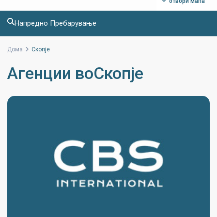
отвори мапа
Напредно Пребарување
Дома
Скопје
Агенции воСкопје