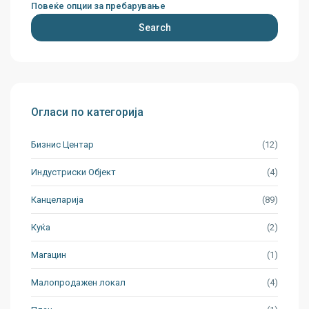
Повеќе опции за пребарување
Search
Огласи по категорија
Бизнис Центар
(12)
Индустриски Oбјект
(4)
Канцеларија
(89)
Куќа
(2)
Магацин
(1)
Малопродажен локал
(4)