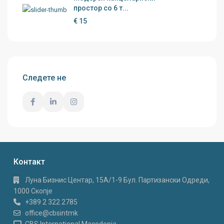
простор со 6 т...
€ 15
Следете не
Контакт
Луна Бизнис Центар, 15A/1-9 Бул. Партизански Одреди,
1000 Скопје
+389 2 322 2785
office@cbsintmk
CBS International Macedonia