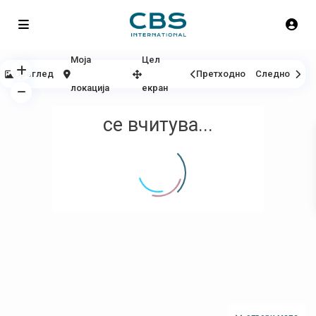
Моја
Цел
Преглед
Претходно
Следно
локација
екран
се вчитува...