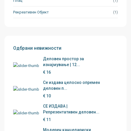
Плац
(1)
Рекреативен Објект
(1)
Одбрани невижности
Деловен простор за
изнајмување | 12...
€ 16
Се издава целосно опремен
деловен п...
€ 10
СЕ ИЗДАВА |
Репрезентативен деловен...
€ 11
Модерен канцелариски