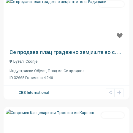
Се продава
Previous
Next
€ 60
за м2
Се продава плац градежно земјиште во с. ...
Бутел
,
Скопје
Индустриски Oбјект
,
Плац
во
Се продава
ID
32668
·
Големина
4,246
CBS International
Се издава