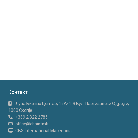
Контакт
Луна Бизнис Центар, 15A/1-9 Бул. Партизански Одреди,
1000 Скопје
+389 2 322 2785
office@cbsintmk
CBS International Macedonia