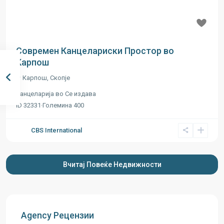
Previous
Next
€ 9.50
месечно за m2
Современ Канцелариски Простор во
Карпош
Карпош
,
Скопје
Канцеларија
во
Се издава
ID
32331
·
Големина
400
CBS International
Agency Рецензии