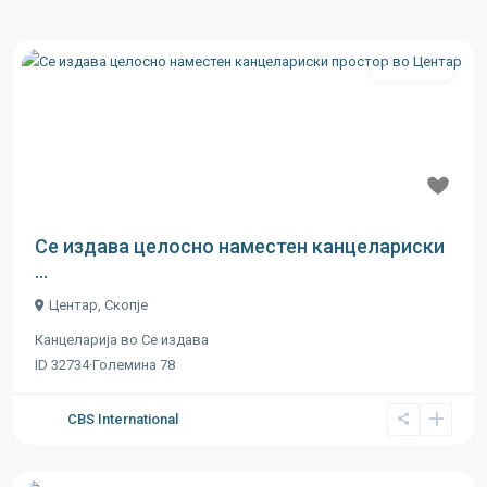
Се издава
Previous
Next
Се издава целосно наместен канцелариски
...
Центар
,
Скопје
Канцеларија
во
Се издава
ID
32734
·
Големина
78
CBS International