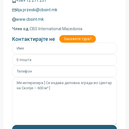
+389 72 271 251
ilija.przeski@cbsint.mk
www.cbsint.mk
Член од:
CBS International Macedonia
Контактирајте не
Закажете тура?