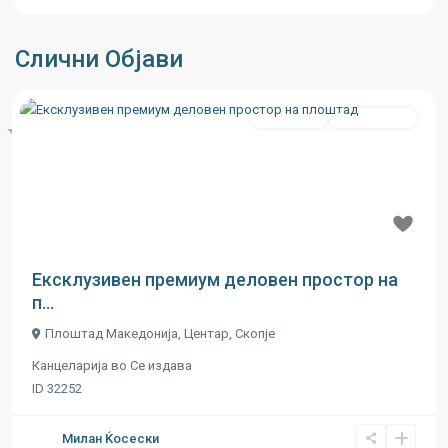
Слични Објави
Се издава
Во Изградба
Истакнати
Previous
Next
Ексклузивен премиум деловен простор на
п...
Плоштад Македонија,
Центар
,
Скопје
Канцеларија
во
Се издава
ID
32252
Милан Ќосески