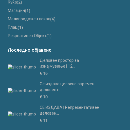
Куќа
(2)
Магацин
(1)
Малопродажен локал
(4)
Плац
(1)
Рекреативен Објект
(1)
Последно објавено
Деловен простор за
изнајмување | 12...
€ 16
Се издава целосно опремен
деловен п...
€ 10
СЕ ИЗДАВА | Репрезентативен
деловен...
€ 11