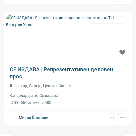
Се издава
Ново
Истакнати
Previous
Next
€ 11
СЕ ИЗДАВА | Репрезентативен деловен
прос...
Центар, Скопје,
Центар
,
Скопје
Канцеларија
во
Се издава
ID
33456
·
Големина
482
Милан Ќосески