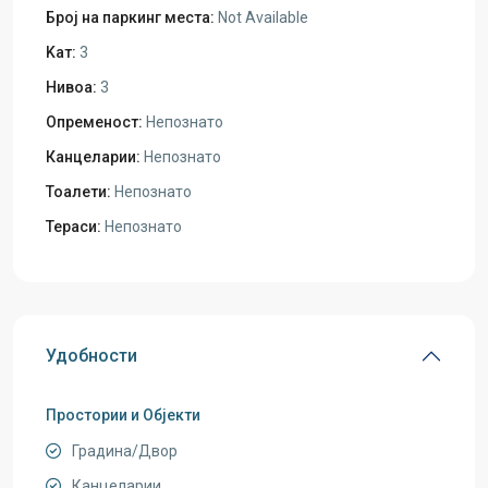
Број на паркинг места:
Not Available
Kат:
3
Нивоа:
3
Опременост:
Непознато
Канцеларии:
Непознато
Тоалети:
Непознато
Тераси:
Непознато
Удобности
Простории и Објекти
Градина/Двор
Канцеларии