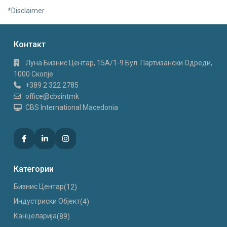
*Disclaimer
Контакт
Луна Бизнис Центар, 15A/1-9 Бул. Партизански Одреди,
1000 Скопје
+389 2 322 2785
office@cbsintmk
CBS International Macedonia
Категории
Бизнис Центар
(12)
Индустриски Oбјект
(4)
Канцеларија
(89)