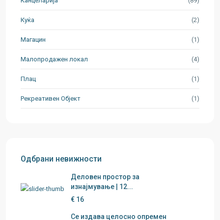
Канцеларија
(89)
Куќа
(2)
Магацин
(1)
Малопродажен локал
(4)
Плац
(1)
Рекреативен Објект
(1)
Одбрани невижности
Деловен простор за
изнајмување | 12...
€ 16
Се издава целосно опремен