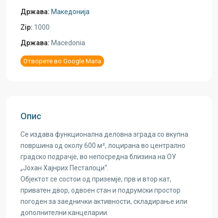
Држава:
Македонија
Zip:
1000
Држава:
Macedonia
Отворете во Google Мапа
Опис
Се издава функционална деловна зграда со вкупна
површина од околу 600 м², лоцирана во централно
градско подрачје, во непосредна близина на ОУ
„Јохан Хајнрих Песталоци“.
Објектот се состои од приземје, прв и втор кат,
приватен двор, одвоен стан и подрумски простор
погоден за заеднички активности, складирање или
дополнителни канцеларии.