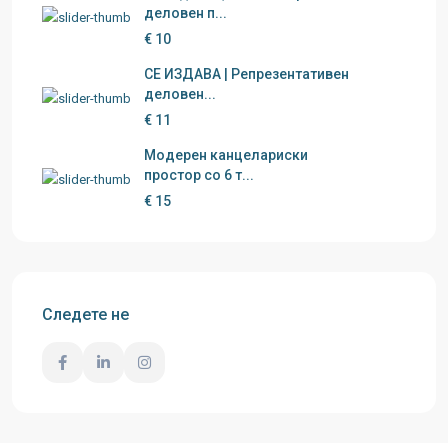
деловен п...
€ 10
СЕ ИЗДАВА | Репрезентативен
деловен...
€ 11
Модерен канцелариски
простор со 6 т...
€ 15
Следете не