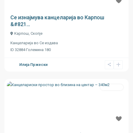
€ 10
Се изнајмува канцеларија во Карпош
&#821...
Карпош
,
Скопје
Канцеларија
во
Се издава
ID
32884
·
Големина
180
Илија Пржески
Се издава
Previous
Next
€ 12