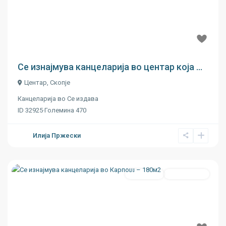
Previous
Next
€ 14
Се изнајмува канцеларија во центар која ...
Центар
,
Скопје
Канцеларија
во
Се издава
ID
32925
·
Големина
470
Илија Пржески
Се издава
Реновирано
Previous
Next