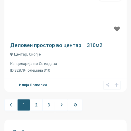
Previous
Next
€ 13
Деловен простор во центар – 310м2
Центар
,
Скопје
Канцеларија
во
Се издава
ID
32879
·
Големина
310
Илија Пржески
1
2
3