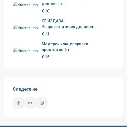
деловен п...
€ 10
СЕ ИЗДАВА |
Репрезентативен деловен...
€ 11
Модерен канцелариски
простор со 6 т...
€ 15
Следете не