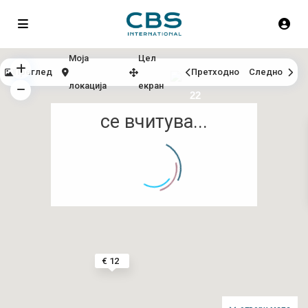
Моја
Цел
Преглед
Претходно
Следно
локација
екран
22
се вчитува...
€ 12