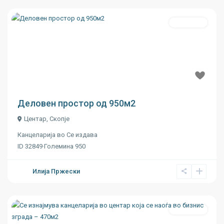
Се издава
Previous
Next
€ 15
Деловен простор од 950м2
Центар
,
Скопје
Канцеларија
во
Се издава
ID
32849
·
Големина
950
Илија Пржески
Се издава