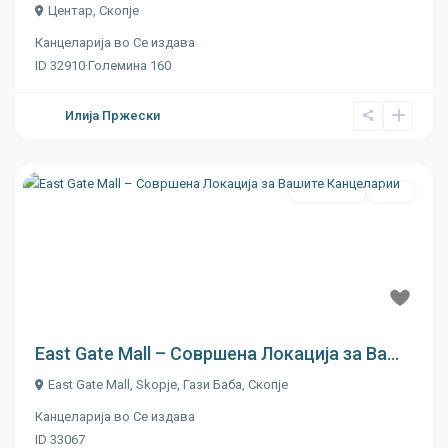
Центар
,
Скопје
Канцеларија
во
Се издава
ID
32910
·
Големина
160
Илија Пржески
Се издава
Ново
Previous
Next
East Gate Mall – Совршена Локација за Ва...
East Gate Mall, Skopje,
Гази Баба
,
Скопје
Канцеларија
во
Се издава
ID
33067