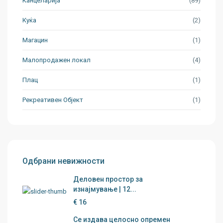
Канцеларија
(89)
Куќа
(2)
Магацин
(1)
Малопродажен локал
(4)
Плац
(1)
Рекреативен Објект
(1)
Одбрани невижности
Деловен простор за
изнајмување | 12...
€ 16
Се издава целосно опремен