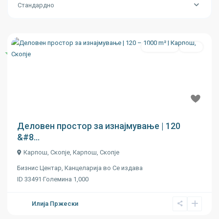
Стандардно
Се издава
Ново
Истакнати
Previous
Next
€ 16
Деловен простор за изнајмување | 120
&#8...
Карпош, Скопје,
Карпош
,
Скопје
Бизнис Центар
,
Канцеларија
во
Се издава
ID
33491
·
Големина
1,000
Илија Пржески