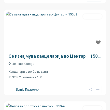
Се издава
Previous
Next
€ 15
Се изнајмува канцеларија во Центар – 150...
Центар
,
Скопје
Канцеларија
во
Се издава
ID
32802
·
Големина
150
Илија Пржески
Се издава