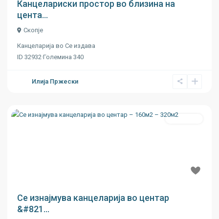
Канцелариски простор во близина на
цента...
Скопје
Канцеларија
во
Се издава
ID
32932
·
Големина
340
Илија Пржески
Се издава
Previous
Next
€ 9
Се изнајмува канцеларија во центар
&#821...