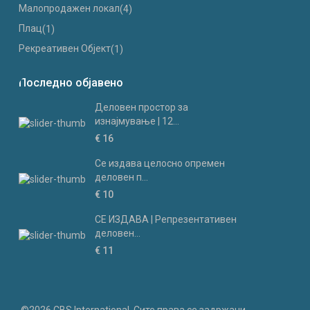
Малопродажен локал
(4)
Плац
(1)
Рекреативен Објект
(1)
Последно објавено
Деловен простор за
изнајмување | 12...
€ 16
Се издава целосно опремен
деловен п...
€ 10
СЕ ИЗДАВА | Репрезентативен
деловен...
€ 11