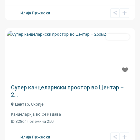
Илија Пржески
Се издава
Previous
Next
€ 14
Супер канцелариски простор во Центар –
2...
Центар
,
Скопје
Канцеларија
во
Се издава
ID
32864
·
Големина
250
Илија Пржески