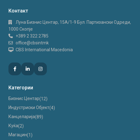
Контакт
Луна Бизнис Центар, 15A/1-9 Бул. Партизански Одреди,
1000 Скопје
+389 2 322 2785
office@cbsintmk
CBS International Macedonia
Категории
Бизнис Центар
(12)
Индустриски Oбјект
(4)
Канцеларија
(89)
Куќа
(2)
Магацин
(1)