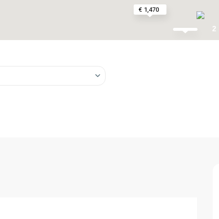
€ 1,470
2
€ 6
/m2