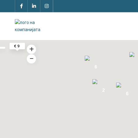
€ 1
€ 9
6
2
6