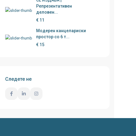
СЕ ИЗДАВА |
Репрезентативен
деловен...
€ 11
Модерен канцелариски
простор со 6 т...
€ 15
Следете не