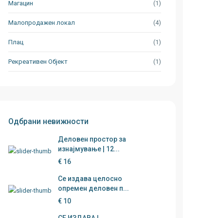
Магацин
(1)
Малопродажен локал
(4)
Плац
(1)
Рекреативен Објект
(1)
Одбрани невижности
Деловен простор за
изнајмување | 12...
€ 16
Се издава целосно
опремен деловен п...
€ 10