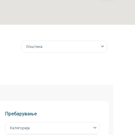
€ 7
€ 20
Општина
€ 12
Пребарување
Категорија