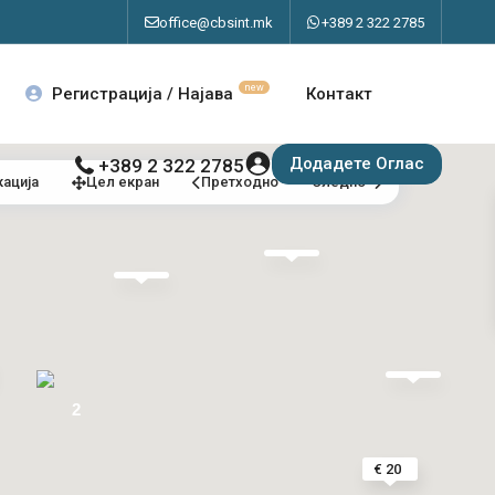
office@cbsint.mk
+389 2 322 2785
new
Регистрација / Најава
Контакт
Додадете Оглас
+389 2 322 2785
кација
Цел екран
Претходно
Следно
2
€ 20