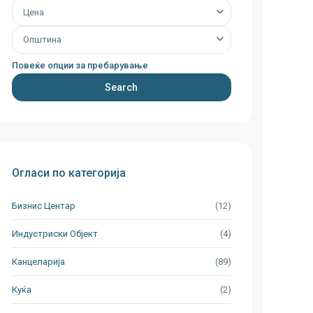
Цена
Општина
Повеќе опции за пребарување
Search
Огласи по категорија
Бизнис Центар
(12)
Индустриски Oбјект
(4)
Канцеларија
(89)
Куќа
(2)