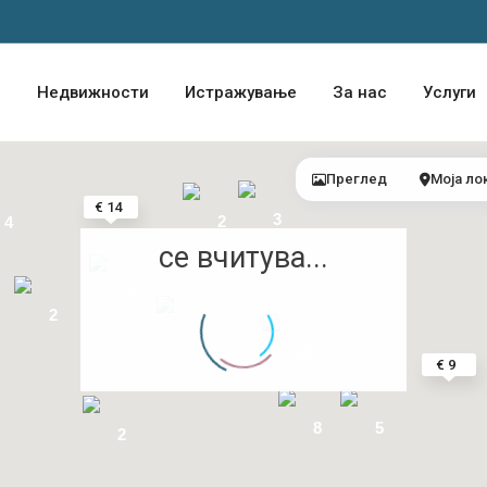
2
Недвижности
Истражување
За нас
Услуги
Преглед
Моја ло
€ 14
3
2
4
се вчитува...
5
2
6
13
€ 9
8
5
2