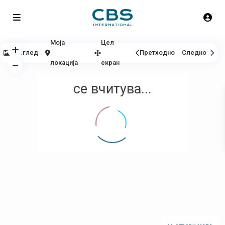
Моја
Цел
Преглед
Претходно
Следно
локација
екран
се вчитува...