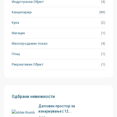
Индустриски Oбјект
(4)
Канцеларија
(89)
Куќа
(2)
Магацин
(1)
Малопродажен локал
(4)
Плац
(1)
Рекреативен Објект
(1)
Одбрани невижности
Деловен простор за
изнајмување | 12...