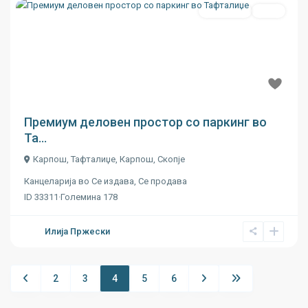
Се издава
Ново
Previous
Next
€ 13
Премиум деловен простор со паркинг во
Та...
Карпош, Тафталиџе,
Карпош
,
Скопје
Канцеларија
во
Се издава
,
Се продава
ID
33311
·
Големина
178
Илија Пржески
2
3
4
5
6