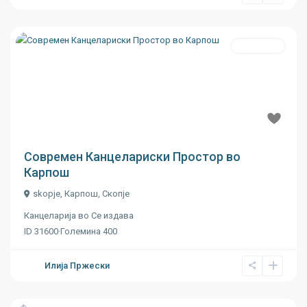
Се издава
Previous
Next
€ 9.50
m2
Современ Канцелариски Простор во
Карпош
skopje,
Карпош
,
Скопје
Канцеларија
во
Се издава
ID
31600
·
Големина
400
Илија Пржески