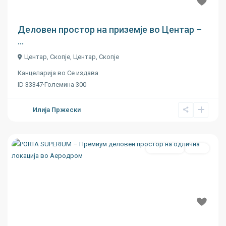
€ 11
Деловен простор на приземје во Центар –
...
Центар, Скопје,
Центар
,
Скопје
Канцеларија
во
Се издава
ID
33347
·
Големина
300
Илија Пржески
Се издава
Ново
Previous
Next
€ 13