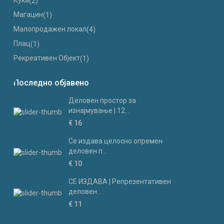
Куќа
(2)
Магацин
(1)
Малопродажен локал
(4)
Плац
(1)
Рекреативен Објект
(1)
Последно објавено
Деловен простор за
изнајмување | 12...
€ 16
Се издава целосно опремен
деловен п...
€ 10
СЕ ИЗДАВА | Репрезентативен
деловен...
€ 11