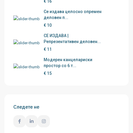
€ 16
Се издава целосно опремен
деловен п...
€ 10
СЕ ИЗДАВА |
Репрезентативен деловен...
€ 11
Модерен канцелариски
простор со 6 т...
€ 15
Следете не