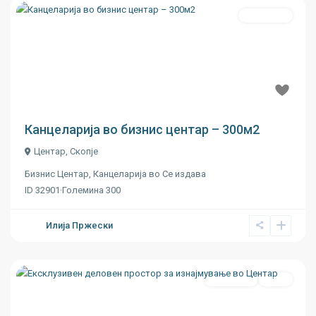
Се издава
Previous
Next
€ 16
Канцеларија во бизнис центар – 300м2
Центар
,
Скопје
Бизнис Центар
,
Канцеларија
во
Се издава
ID
32901
·
Големина
300
Илија Пржески
Се издава
Ново