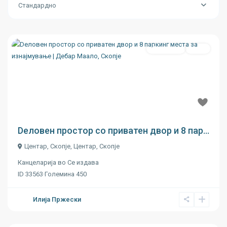
Стандардно
Се издава
Ново
Previous
Next
€ 10
Dеловен простор со приватен двор и 8 пар...
Центар, Скопје,
Центар
,
Скопје
Канцеларија
во
Се издава
ID
33563
·
Големина
450
Илија Пржески