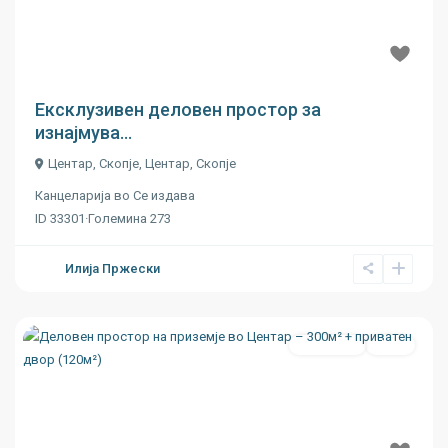
Previous
Next
€ 13
Ексклузивен деловен простор за
изнајмува...
Центар, Скопје,
Центар
,
Скопје
Канцеларија
во
Се издава
ID
33301
·
Големина
273
Илија Пржески
Се издава
Ново
Previous
Next