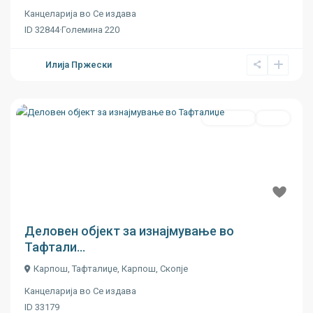
Канцеларија
во
Се издава
ID
32844
·
Големина
220
Илија Пржески
Се издава
Ново
Previous
Next
€ 13
/m2
Деловен објект за изнајмување во
Тафтали...
Карпош, Тафталиџе,
Карпош
,
Скопје
Канцеларија
во
Се издава
ID
33179