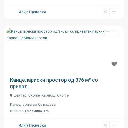
Илија Пржески
Се издава
Ново
Previous
Next
€ 6
Канцелариски простор од 376 м² со
приват...
Центар, Скопје,
Карпош
,
Скопје
Канцеларија
во
Се издава
ID
33589
·
Големина
376
Илија Пржески