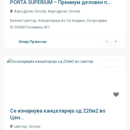
PORTA SUPERIUM – Премиум деловен п...
Аеродром, Скопје,
Аеродром
,
Скопје
Бизнис Центар
,
Канцеларија
во
Се издава
,
Се продава
ID
33400
·
Големина
431
Илија Пржески
Се издава
Previous
Next
€ 15
Се изнајмува канцеларија од 220м2 во
Цен...
Центар
,
Скопје